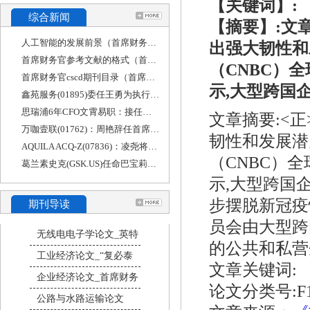
【关键词】:
综合新闻
【摘要】:文
人工智能的发展前景（首席财务官工作内容）
出强大韧性和
首席财务官参考文献的格式（首席财务官参考文
（CNBC）
首席财务官cscd期刊目录（首席财务官期刊官网）
示,大型跨国
鑫苑服务(01895)委任王勇为执行董事及首席财务官
思瑞浦6年CFO文霄易职：接任者王文平担任过香港
文章摘要:<
万咖壹联(01762)：周艳辞任首席财务官
韧性和发展潜
AQUILA ACQ-Z(07836)：凌尧将辞任执行董事、首席财务
（CNBC）
葛兰素史克(GSK.US)任命巴宝莉前高管为首席财务官
示,大型跨国
步摆脱新冠疫
期刊导读
员会由大型跨
无线电电子学论文_英特
的公共和私营
工业经济论文_“复必泰
文章关键词:
企业经济论文_首席财务
论文分类号:F1
公路与水路运输论文