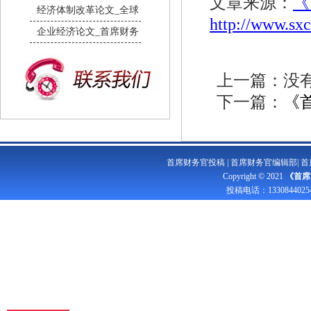
文章来源：
《
经济体制改革论文_全球
http://www.sx
企业经济论文_首席财务
上一篇：没
下一篇：
《
首席财务官投稿
|
首席财务官编辑部
|
首
Copyright © 2021
《首席
投稿电话：
1330844