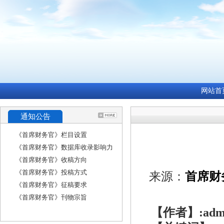
网站首
通知公告
《首席财务官》栏目设置
《首席财务官》数据库收录影响力
《首席财务官》收稿方向
《首席财务官》投稿方式
来源：
首席财
《首席财务官》征稿要求
《首席财务官》刊物宗旨
【作者】:adm